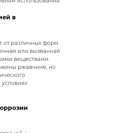
овиям использования.
ией в
т от различных форм
венная или вызванная
кими веществами.
ржены ржавчине, но
мического
 условиях
коррозии