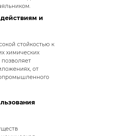
аяльником.
здействиям и
окой стойкостью к
их химических
а позволяет
иложениях, от
ропромышленного
ользования
уществ