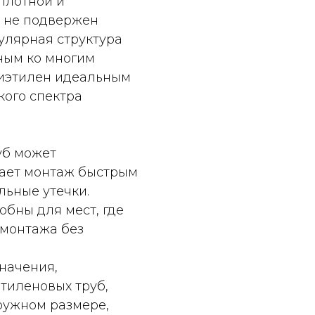
 плотной и
и не подвержен
улярная структура
ным ко многим
лиэтилен идеальным
ого спектра
уб может
лает монтаж быстрым
ьные утечки.
бны для мест, где
емонтажа без
начения,
тиленовых труб,
ружном размере,