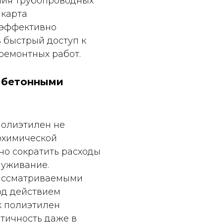
ния трубопроводных
 карта
 эффективно
 быстрый доступ к
ремонтных работ.
и бетонными
полиэтилен не
охимической
но сократить расходы
луживание.
рассматриваемыми
од действием
к полиэтилен
стичность даже в