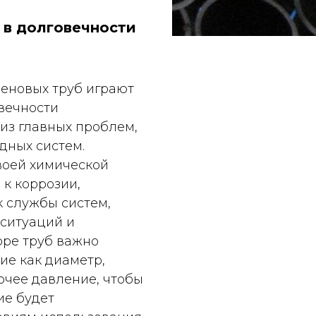
 в долговечности
еновых труб играют
вечности
 из главных проблем,
дных систем.
воей химической
 к коррозии,
 службы систем,
ситуаций и
оре труб важно
ие как диаметр,
очее давление, чтобы
ие будет