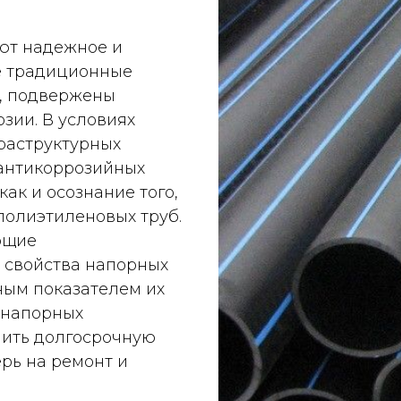
ют надежное и
де традиционные
н, подвержены
зии. В условиях
раструктурных
 антикоррозийных
ак и осознание того,
полиэтиленовых труб.
ющие
 свойства напорных
ным показателем их
 напорных
чить долгосрочную
рь на ремонт и