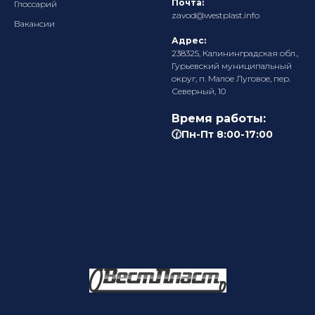
Почта:
Глоссарий
zavod@westplast.info
Вакансии
Адрес:
238325, Калининградская обл.,
Гурьевский муниципальный
округ, п. Малое Луговое, пер.
Северный, 10
Время работы:
🕜Пн-Пт 8:00-17:00